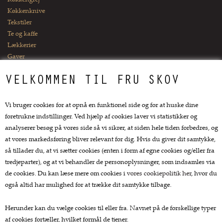
Køkkengrej
Køkkenknive
Tekstiler
Te og kaffe
Lækkerier
Gaver
VELKOMMEN TIL FRU SKOV
Kundeservice.
Forside
Vi bruger cookies for at opnå en funktionel side og for at huske dine
Kurv
foretrukne indstillinger. Ved hjælp af cookies laver vi statistikker og
Bestil
analyserer besøg på vores side så vi sikrer, at siden hele tiden forbedres, og
Nyheder
at vores markedsføring bliver relevant for dig. Hvis du giver dit samtykke,
Tilbud
så tillader du, at vi sætter cookies (enten i form af egne cookies og/eller fra
Profil
tredjeparter), og at vi behandler de personoplysninger, som indsamles via
Vilkår
de cookies. Du kan læse mere om cookies i
vores cookiepolitik her
, hvor du
Fragtpriser
også altid har mulighed for at trække dit samtykke tilbage.
Søgning
Kontakt
Herunder kan du vælge cookies til eller fra. Navnet på de forskellige typer
Favorit
af cookies fortæller, hvilket formål de tjener.