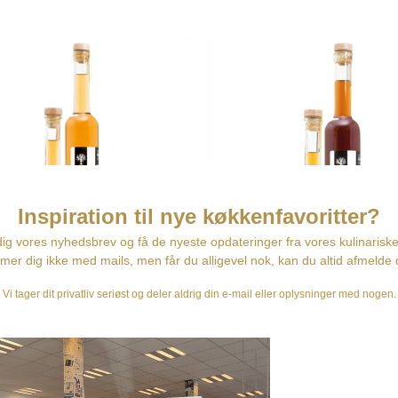
Lyng Snaps - Hr Skov
Valnød Snaps - Hr Skov
109,00 DKK
109,00 DKK