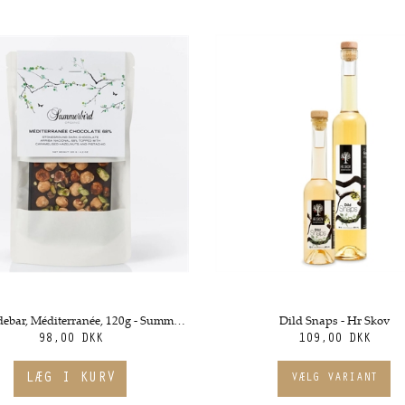
Chokoladebar, Méditerranée, 120g - Summerbird
Dild Snaps - Hr Skov
98,00 DKK
109,00 DKK