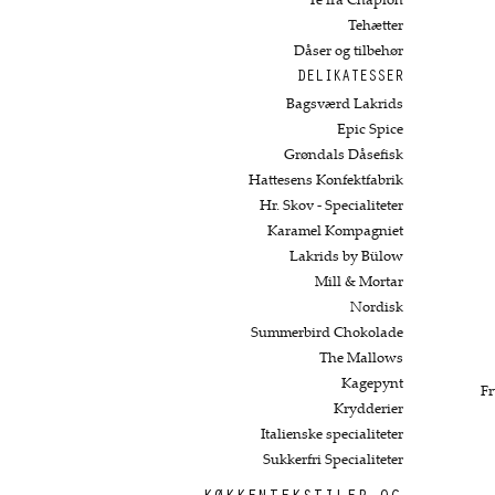
Te fra Chaplon
Tehætter
Dåser og tilbehør
DELIKATESSER
Bagsværd Lakrids
Epic Spice
Grøndals Dåsefisk
Hattesens Konfektfabrik
Hr. Skov - Specialiteter
Karamel Kompagniet
Lakrids by Bülow
Mill & Mortar
Nordisk
Summerbird Chokolade
The Mallows
Kagepynt
Fr
Krydderier
Italienske specialiteter
Sukkerfri Specialiteter