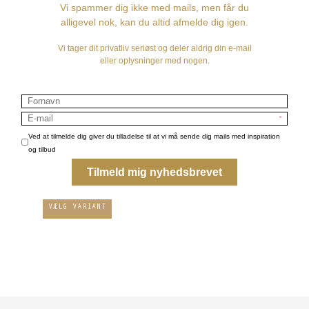
Har du særlige ønsker eller forespørgsler? Kontakt os på
tlf. 24 41 27 17
Gavekurve i mange prisgrupper
1.500,00 DKK