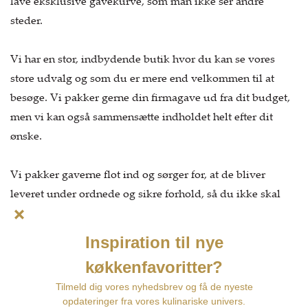
lave eksklusive gavekurve, som man ikke ser andre
steder.
Vi har en stor, indbydende butik hvor du kan se vores
store udvalg og som du er mere end velkommen til at
besøge. Vi pakker gerne din firmagave ud fra dit budget,
men vi kan også sammensætte indholdet helt efter dit
ønske.
Vi pakker gaverne flot ind og sørger for, at de bliver
leveret under ordnede og sikre forhold, så du ikke skal
bekymre dig om andet, end at vælge hvad gaven skal
indeholde.
Om du skal bruge 1 eller 1000 gaver - ingen opgave er
umulig. Modtag et uforpligtende tilbud på opgaven i dag.