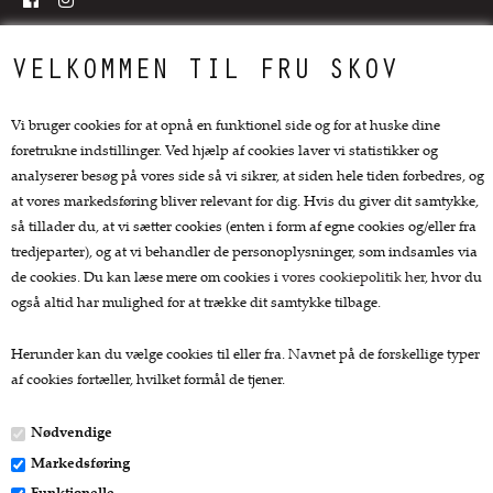
Top kategorier
VELKOMMEN TIL FRU SKOV
Køkkengrej
Vi bruger cookies for at opnå en funktionel side og for at huske dine
Køkkenknive
foretrukne indstillinger. Ved hjælp af cookies laver vi statistikker og
Tekstiler
analyserer besøg på vores side så vi sikrer, at siden hele tiden forbedres, og
Te og kaffe
at vores markedsføring bliver relevant for dig. Hvis du giver dit samtykke,
Lækkerier
så tillader du, at vi sætter cookies (enten i form af egne cookies og/eller fra
Gaver
tredjeparter), og at vi behandler de personoplysninger, som indsamles via
de cookies. Du kan læse mere om cookies i
vores cookiepolitik her
, hvor du
Kundeservice.
også altid har mulighed for at trække dit samtykke tilbage.
Forside
Herunder kan du vælge cookies til eller fra. Navnet på de forskellige typer
Kurv
af cookies fortæller, hvilket formål de tjener.
Bestil
Nyheder
Nødvendige
Tilbud
Markedsføring
Profil
Vilkår