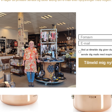
r Pande - Inocuivre fra de Buyer
2.550,00 DKK
5.850,00 DKK