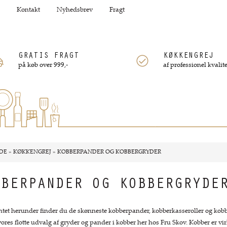
Kontakt
Nyhedsbrev
Fragt
GRATIS FRAGT
KØKKENGREJ
på køb over 999,-
af professionel kvalite
DE
»
KØKKENGREJ
»
KOBBERPANDER OG KOBBERGRYDER
BBERPANDER OG KOBBERGRYDE
ntet herunder finder du de skønneste kobberpander, kobberkasseroller og kobb
 vores flotte udvalg af gryder og pander i kobber her hos Fru Skov. Kobber er vi