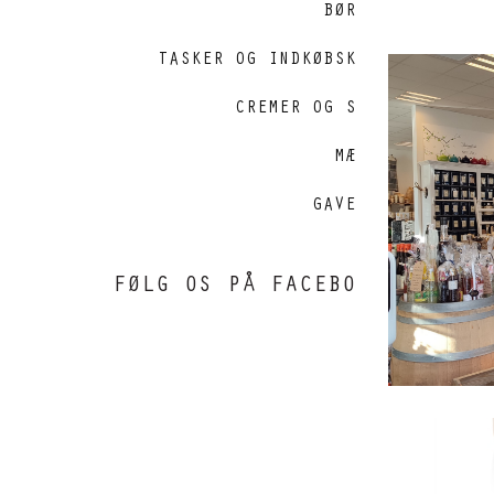
BØRSTER
TASKER OG INDKØBSKURVE
CREMER OG SÆBER
Kobbe
MÆRKER
GAVEKORT
FØLG OS PÅ FACEBOOK