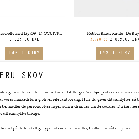
Kobberkasserolle med låg Ø9 - INOCUIVRE fra de Buyer.
Kobber Bradepande - De Buy
1.125,00 DKK
2.895,00 DK
3.790,00
FRU SKOV
ide og for at huske dine foretrukne indstillinger. Ved hjælp af cookies laver vi 
 at vores markedsføring bliver relevant for dig. Hvis du giver dit samtykke, så ti
at vi behandler de personoplysninger, som indsamles via de cookies. Du kan læ
e dit samtykke tilbage.
avnet på de forskellige typer af cookies fortæller, hvilket formål de tjener.