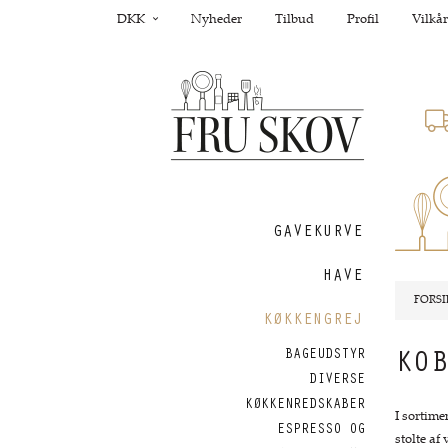
DKK
Nyheder
Tilbud
Profil
Vilkår
GAVEKURVE
HAVE
FORSI
KØKKENGREJ
BAGEUDSTYR
KO
DIVERSE
KØKKENREDSKABER
I sortime
ESPRESSO OG
stolte af