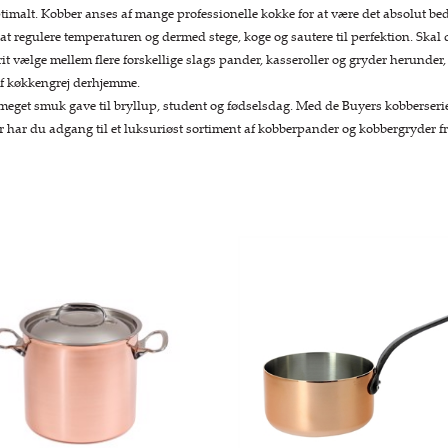
imalt. Kobber anses af mange professionelle kokke for at være det absolut beds
at regulere temperaturen og dermed stege, koge og sautere til perfektion. Skal d
it vælge mellem flere forskellige slags pander, kasseroller og gryder herunder, s
af køkkengrej derhjemme.
eget smuk gave til bryllup, student og fødselsdag. Med de Buyers kobberserie
har du adgang til et luksuriøst sortiment af kobberpander og kobbergryder fr