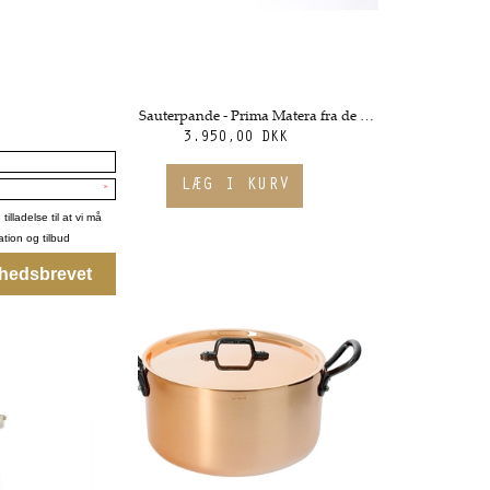
Kobber Sauté Pande med låg Ø24 - Prima Matera fra de Buyer
Kobber Sauterpande - Prima Matera fra de Buyer
3.950,00 DKK