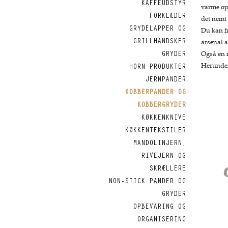
KAFFEUDSTYR
varme opt
FORKLÆDER
det nemt 
GRYDELAPPER OG
Du kan fr
GRILLHANDSKER
arsenal 
Også en m
GRYDER
Herunder 
HORN PRODUKTER
JERNPANDER
KOBBERPANDER OG
KOBBERGRYDER
KØKKENKNIVE
KØKKENTEKSTILER
MANDOLINJERN,
RIVEJERN OG
SKRÆLLERE
NON-STICK PANDER OG
GRYDER
OPBEVARING OG
ORGANISERING