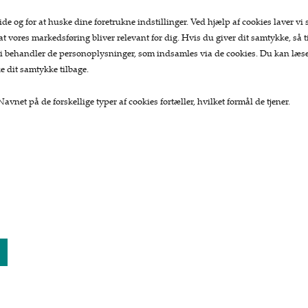
ide og for at huske dine foretrukne indstillinger. Ved hjælp af cookies laver vi 
 at vores markedsføring bliver relevant for dig. Hvis du giver dit samtykke, så ti
at vi behandler de personoplysninger, som indsamles via de cookies. Du kan læ
e dit samtykke tilbage.
avnet på de forskellige typer af cookies fortæller, hvilket formål de tjener.
Top kategorier
Kundeservice.
Køkkengrej
Forside
Køkkenknive
Kurv
Tekstiler
Bestil
Te og kaffe
Nyheder
Lækkerier
Tilbud
Gaver
Profil
Vilkår