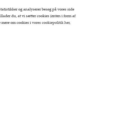
statistikker og analyserer besøg på vores side
llader du, at vi sætter cookies (enten i form af
se mere om cookies i
vores cookiepolitik her
,
Betaling
Tilmeld nyhedsbrev
Tilmeld dig vores nyhedsbrev og modtag
eksklusive tilbud og nyheder i shoppen.