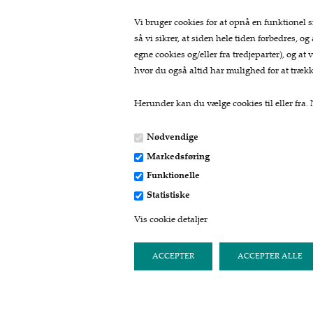
Vi bruger cookies for at opnå en funktionel s
så vi sikrer, at siden hele tiden forbedres, og
egne cookies og/eller fra tredjeparter), og 
hvor du også altid har mulighed for at trækk
Herunder kan du vælge cookies til eller fra. N
Nødvendige
Markedsføring
Kontakt
Funktionelle
Statistiske
Fru Skov
Vis cookie detaljer
Bredgade 11
8740 Brædstrup
Tlf: 24412717
post@fruskov.dk