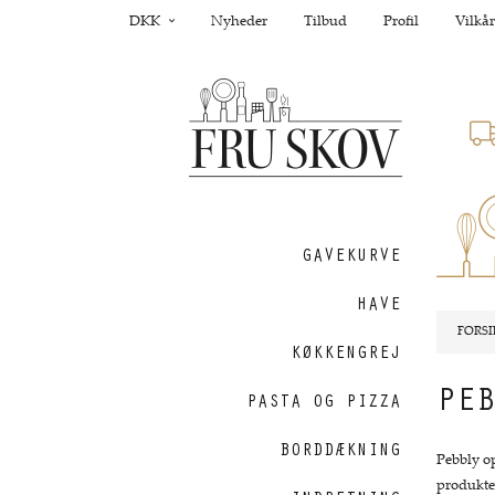
DKK
Nyheder
Tilbud
Profil
Vilkår
GAVEKURVE
HAVE
FORSI
KØKKENGREJ
PE
PASTA OG PIZZA
BORDDÆKNING
Pebbly op
produkter