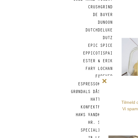
COLD HAND WINERY
CRUSHGRIND
DE BUYER
DUNOON
DUTCHDELUXE
DUTZ
EPIC SPICE
EPPICOTISPAI
ESTER & ERIK
FARY LOCHAN
FOREVER
ESPRESSOKANDER
GRØNDALS DÅSEFISK
HATTESENS
KONFEKTFABRIK
HAWS VANDKANDER
HR. SKOV -
SPECIALITETER
Smør