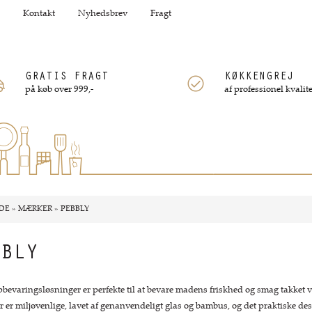
Kontakt
Nyhedsbrev
Fragt
GRATIS FRAGT
KØKKENGREJ
på køb over 999,-
af professionel kvalite
DE
»
MÆRKER
»
PEBBLY
BBLY
bevaringsløsninger er perfekte til at bevare madens friskhed og smag takket væ
 er miljøvenlige, lavet af genanvendeligt glas og bambus, og det praktiske des