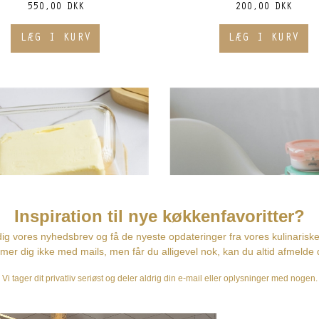
550,00 DKK
200,00 DKK
skål med bambusbund - Pebbly
Små opbevaringsbøtter, 3 stk - 