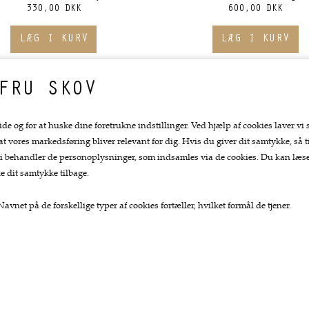
330,00 DKK
600,00 DKK
FRU SKOV
ide og for at huske dine foretrukne indstillinger. Ved hjælp af cookies laver vi 
 at vores markedsføring bliver relevant for dig. Hvis du giver dit samtykke, så ti
at vi behandler de personoplysninger, som indsamles via de cookies. Du kan læ
e dit samtykke tilbage.
avnet på de forskellige typer af cookies fortæller, hvilket formål de tjener.
Top kategorier
Kundeservice.
Køkkengrej
Forside