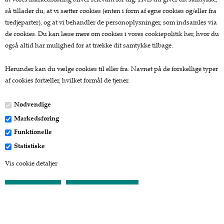
at vores markedsføring bliver relevant for dig. Hvis du giver dit samtykke,
Lækkerier
så tillader du, at vi sætter cookies (enten i form af egne cookies og/eller fra
Gaver
tredjeparter), og at vi behandler de personoplysninger, som indsamles via
de cookies. Du kan læse mere om cookies i
vores cookiepolitik her
, hvor du
Kundeservice.
også altid har mulighed for at trække dit samtykke tilbage.
Forside
Herunder kan du vælge cookies til eller fra. Navnet på de forskellige typer
Kurv
af cookies fortæller, hvilket formål de tjener.
Bestil
Nyheder
Nødvendige
Tilbud
Markedsføring
Profil
Vilkår
Funktionelle
Fragtpriser
Statistiske
Søgning
Vis cookie detaljer
Kontakt
Favorit
Betaling