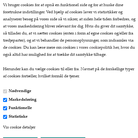
Køkkengrej
Vi bruger cookies for at opnå en funktionel side og for at huske dine
Køkkenknive
foretrukne indstillinger. Ved hjælp af cookies laver vi statistikker og
Tekstiler
analyserer besøg på vores side så vi sikrer, at siden hele tiden forbedres, og
Te og kaffe
at vores markedsføring bliver relevant for dig. Hvis du giver dit samtykke,
Lækkerier
så tillader du, at vi sætter cookies (enten i form af egne cookies og/eller fra
Gaver
tredjeparter), og at vi behandler de personoplysninger, som indsamles via
de cookies. Du kan læse mere om cookies i
vores cookiepolitik her
, hvor du
Kundeservice.
også altid har mulighed for at trække dit samtykke tilbage.
Forside
Herunder kan du vælge cookies til eller fra. Navnet på de forskellige typer
Kurv
af cookies fortæller, hvilket formål de tjener.
Bestil
Nyheder
Nødvendige
Tilbud
Markedsføring
Profil
Vilkår
Funktionelle
Fragtpriser
Statistiske
Søgning
Vis cookie detaljer
Kontakt
Favorit