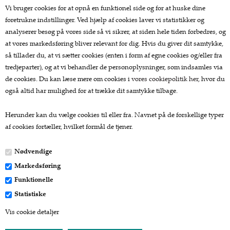
Køkkengrej
Vi bruger cookies for at opnå en funktionel side og for at huske dine
Køkkenknive
foretrukne indstillinger. Ved hjælp af cookies laver vi statistikker og
Tekstiler
analyserer besøg på vores side så vi sikrer, at siden hele tiden forbedres, og
Te og kaffe
at vores markedsføring bliver relevant for dig. Hvis du giver dit samtykke,
Lækkerier
så tillader du, at vi sætter cookies (enten i form af egne cookies og/eller fra
Gaver
tredjeparter), og at vi behandler de personoplysninger, som indsamles via
de cookies. Du kan læse mere om cookies i
vores cookiepolitik her
, hvor du
Kundeservice.
også altid har mulighed for at trække dit samtykke tilbage.
Forside
Herunder kan du vælge cookies til eller fra. Navnet på de forskellige typer
Kurv
af cookies fortæller, hvilket formål de tjener.
Bestil
Nyheder
Nødvendige
Tilbud
Markedsføring
Profil
Vilkår
Funktionelle
Fragtpriser
Statistiske
Søgning
Vis cookie detaljer
Kontakt
Favorit