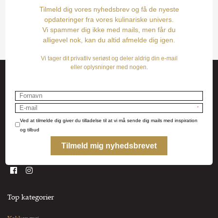
Kontakt
Fru Skov
Bredgade 11
8740 Brædstrup
Tlf: 24412717
post@fruskov.dk
Top kategorier