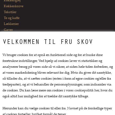
Køkkengrej
Køkkenknive
Tekstiler
Te og kaffe
Lækkerier
Gaver
VELKOMMEN TIL FRU SKOV
Kundeservice.
Forside
Vi bruger cookies for at opnå en funktionel side og for at huske dine
Kurv
foretrukne indstillinger. Ved hjælp af cookies laver vi statistikker og
Bestil
analyserer besøg på vores side så vi sikrer, at siden hele tiden forbedres, og
Nyheder
at vores markedsføring bliver relevant for dig. Hvis du giver dit samtykke,
Tilbud
så tillader du, at vi sætter cookies (enten i form af egne cookies og/eller fra
Profil
tredjeparter), og at vi behandler de personoplysninger, som indsamles via
Vilkår
de cookies. Du kan læse mere om cookies i
vores cookiepolitik her
, hvor du
Fragtpriser
også altid har mulighed for at trække dit samtykke tilbage.
Søgning
Kontakt
Herunder kan du vælge cookies til eller fra. Navnet på de forskellige typer
Favorit
af cookies fortæller, hvilket formål de tjener.