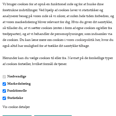
Køkkengrej
Vi bruger cookies for at opnå en funktionel side og for at huske dine
Køkkenknive
foretrukne indstillinger. Ved hjælp af cookies laver vi statistikker og
Tekstiler
analyserer besøg på vores side så vi sikrer, at siden hele tiden forbedres, og
Te og kaffe
at vores markedsføring bliver relevant for dig. Hvis du giver dit samtykke,
Lækkerier
så tillader du, at vi sætter cookies (enten i form af egne cookies og/eller fra
Gaver
tredjeparter), og at vi behandler de personoplysninger, som indsamles via
de cookies. Du kan læse mere om cookies i
vores cookiepolitik her
, hvor du
Kundeservice.
også altid har mulighed for at trække dit samtykke tilbage.
Forside
Herunder kan du vælge cookies til eller fra. Navnet på de forskellige typer
Kurv
af cookies fortæller, hvilket formål de tjener.
Bestil
Nyheder
Nødvendige
Tilbud
Markedsføring
Profil
Vilkår
Funktionelle
Fragtpriser
Statistiske
Søgning
Vis cookie detaljer
Kontakt
Favorit