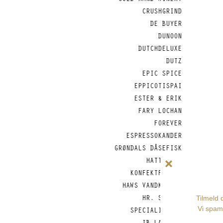
COLD HAND WINERY
CRUSHGRIND
DE BUYER
DUNOON
DUTCHDELUXE
DUTZ
EPIC SPICE
EPPICOTISPAI
ESTER & ERIK
FARY LOCHAN
FOREVER
ESPRESSOKANDER
GRØNDALS DÅSEFISK
HATTESENS
KONFEKTFABRIK
HAWS VANDKANDER
HR. SKOV -
SPECIALITETER