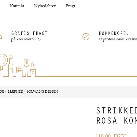
Kontakt
Nyhedsbrev
Fragt
GRATIS FRAGT
KØKKENGREJ
på køb over 999,-
af professionel kvalite
DE
»
MÆRKER
»
SOLWANG DESIGN
STRIKKE
ROSA KO