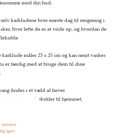
kånsomme mod din hud.
selv karkludene hver eneste dag til rengøring i
lsker, hvor lette de er at vride op, og hvordan de
fleksible
 karklude måler 25 x 25 cm og kan nemt vaskes
du er færdig med at bruge dem til dine
.
wang findes i et væld af farver
ansk design af tekstiler til hjemmet.
der