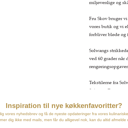
miljøvenlige og s
Fru Skov bruger vi 
vores butik og vi e
forbliver bløde og 
Solwangs strikkede
ved 60 grader når 
rengøringsopgaver
Tekstilerne fra Sol
Solwang Design er d
Måler 25 x 25 cm
Vaskes ved 60 gra