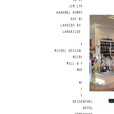
IB LAURSEN
JIM LYNGVILD
KARAMEL KOMPAGNIET
KAY BOJESEN
LAKRIDS BY BÜLOW
LANGKILDE & SØN
LODGE
MAILEG
MICHEL DESIGN WORKS
MICROPLANE
MILL & MORTAR
MUNKHOLM
MUUBS
NORDISK
OPINEL
PEBBLY
REISENTHEL
REVOL