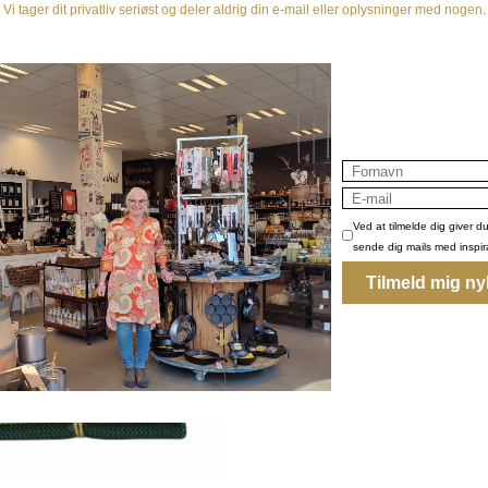
Øko-tex bomuld
Farveægte
Slidstærk
Måske er du også interesseret 