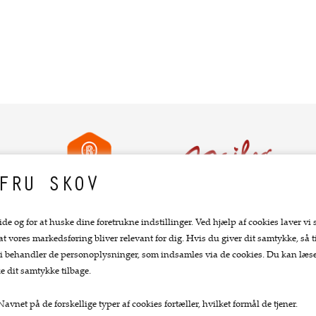
FRU SKOV
ide og for at huske dine foretrukne indstillinger. Ved hjælp af cookies laver vi 
 at vores markedsføring bliver relevant for dig. Hvis du giver dit samtykke, så ti
Top kategorier
Kundeservice.
at vi behandler de personoplysninger, som indsamles via de cookies. Du kan læ
e dit samtykke tilbage.
Køkkengrej
Forside
Køkkenknive
Kurv
avnet på de forskellige typer af cookies fortæller, hvilket formål de tjener.
Tekstiler
Bestil