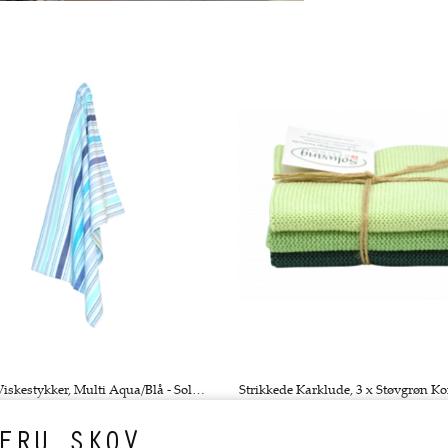
Måske er du også interesseret 
Vævede Viskestykker, Multi Aqua/Blå - Solwang
59,00 DKK
110,00 DKK
FRU SKOV