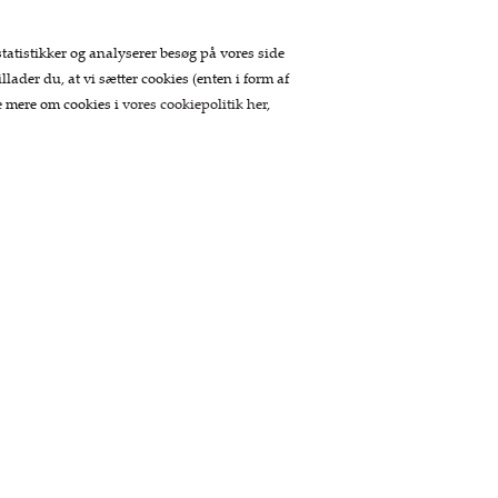
statistikker og analyserer besøg på vores side
llader du, at vi sætter cookies (enten i form af
se mere om cookies i
vores cookiepolitik her
,
Betaling
Tilmeld nyhedsbrev
Tilmeld dig vores nyhedsbrev og modtag
eksklusive tilbud og nyheder i shoppen.