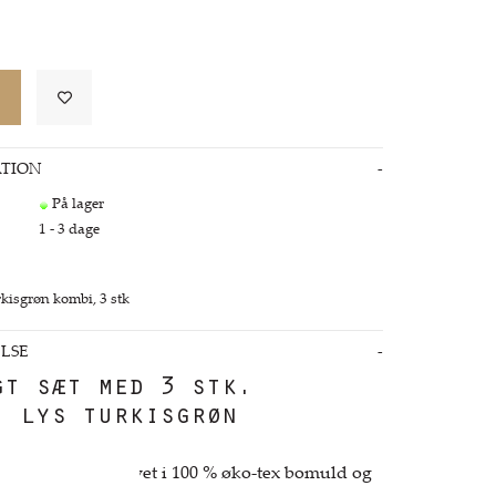
TION
På lager
1 - 3 dage
kisgrøn kombi, 3 stk
LSE
gt sæt med 3 stk.
i lys turkisgrøn
i høj kvalitet - lavet i 100 % øko-tex bomuld og