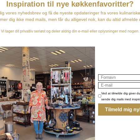
utrolig slidstærke 
for optimal sugeev
Hos Fru Skov bruge
diverse rengøring. 
hårde og stive, når
Tekstilerne fra Sol
Solwang Design er d
Vaskes ved 6
Øko-tex bom
Farveægte
Slidstærk