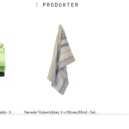
i følgende produkter
Strikkede Karklude, 3 x Støvgrøn Kombi - Solwang
Vævede Viskestykker, 3 x Oliven/Hvid - Solwang
150,00 DKK