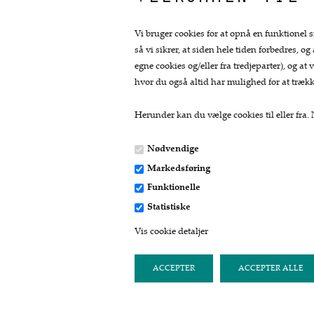
Vi bruger cookies for at opnå en funktionel s
så vi sikrer, at siden hele tiden forbedres, og
egne cookies og/eller fra tredjeparter), og 
hvor du også altid har mulighed for at trækk
Herunder kan du vælge cookies til eller fra. N
Nødvendige
Markedsføring
Kontakt
Funktionelle
Statistiske
Fru Skov
Vis cookie detaljer
Bredgade 11
8740 Brædstrup
Tlf: 24412717
post@fruskov.dk