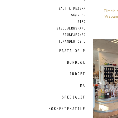
PANDER
SALT & PEBERKVÆRNE
SKÆREBRÆTTER
STEGEFADE
STØBEJERNSPANDER OG
STØBEJERNSGRYDER
TEKANDER OG UDSTYR
PASTA OG PIZZA
BORDDÆKNING
INDRETNING
MAILEG
SPECIALITETER
KØKKENTEKSTILER OG