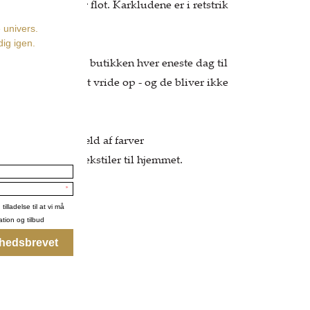
og farverne holder flot. Karkludene er i retstrik
ne.
r vi karkludene i butikken hver eneste dag til
Kludene er lette at vride op - og de bliver ikke
 de er våde.
wang findes i et væld af farver
ansk design af tekstiler til hjemmet.
0 grader
uld