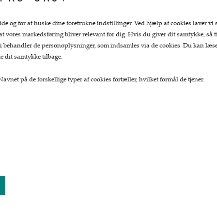
ide og for at huske dine foretrukne indstillinger. Ved hjælp af cookies laver vi 
 at vores markedsføring bliver relevant for dig. Hvis du giver dit samtykke, så ti
at vi behandler de personoplysninger, som indsamles via de cookies. Du kan læ
e dit samtykke tilbage.
avnet på de forskellige typer af cookies fortæller, hvilket formål de tjener.
Top kategorier
Kundeservice.
Køkkengrej
Forside
Køkkenknive
Kurv
Tekstiler
Bestil
Te og kaffe
Nyheder
Lækkerier
Tilbud
Gaver
Profil
Vilkår