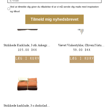
følgende produkter
Strikkede Karklude, 3 stk Askegrå Kombi - Solwang
Vævet Viskestykke, Oliven/Natur Mix - Solwang
105,00 DKK
59,00 DKK
Strikkede karklude, 3 x chokolade kombi - Solwang