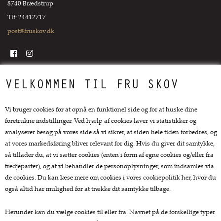
8740 Brædstrup
Tlf: 24412717
post@fruskov.dk
Top kategorier
VELKOMMEN TIL FRU SKOV
Køkkengrej
Vi bruger cookies for at opnå en funktionel side og for at huske dine
Køkkenknive
foretrukne indstillinger. Ved hjælp af cookies laver vi statistikker og
Tekstiler
analyserer besøg på vores side så vi sikrer, at siden hele tiden forbedres, og
Te og kaffe
at vores markedsføring bliver relevant for dig. Hvis du giver dit samtykke,
Lækkerier
så tillader du, at vi sætter cookies (enten i form af egne cookies og/eller fra
Gaver
tredjeparter), og at vi behandler de personoplysninger, som indsamles via
de cookies. Du kan læse mere om cookies i
vores cookiepolitik her
, hvor du
Kundeservice.
også altid har mulighed for at trække dit samtykke tilbage.
Forside
Herunder kan du vælge cookies til eller fra. Navnet på de forskellige typer
Kurv