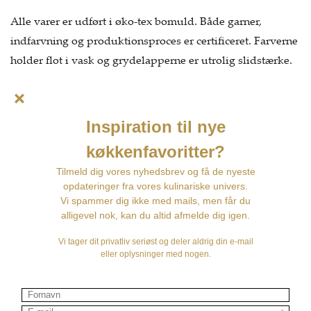
Alle varer er udført i øko-tex bomuld. Både garner,
indfarvning og produktionsproces er certificeret. Farverne
holder flot i vask og grydelapperne er utrolig slidstærke.
Hos Fru Skov er vi ret vilde med tekstilerne fra Solwang,
som findes i et væld af farver. Solwang Design er dansk
design af tekstiler til hjemmet.
Vask ved 60 grader
Øko-tex
God isoleringsevne
Dansk design
Måske er du også interesseret i