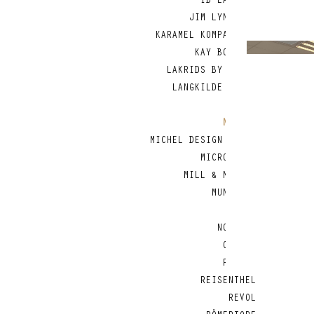
IB LAURSEN
JIM LYNGVILD
KARAMEL KOMPAGNIET
KAY BOJESEN
LAKRIDS BY BÜLOW
LANGKILDE & SØN
LODGE
MAILEG
MICHEL DESIGN WORKS
MICROPLANE
MILL & MORTAR
MUNKHOLM
MUUBS
NORDISK
OPINEL
PEBBLY
REISENTHEL
REVOL