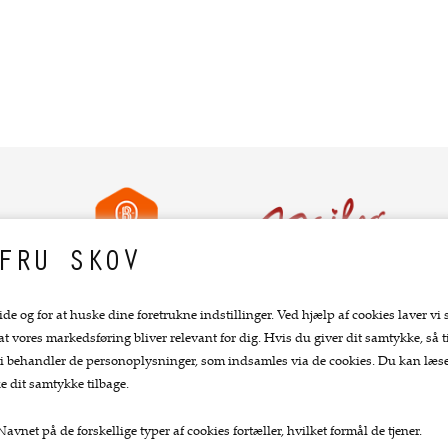
FRU SKOV
ide og for at huske dine foretrukne indstillinger. Ved hjælp af cookies laver vi 
 at vores markedsføring bliver relevant for dig. Hvis du giver dit samtykke, så ti
Top kategorier
Kundeservice.
at vi behandler de personoplysninger, som indsamles via de cookies. Du kan læ
e dit samtykke tilbage.
Køkkengrej
Forside
Køkkenknive
Kurv
avnet på de forskellige typer af cookies fortæller, hvilket formål de tjener.
Tekstiler
Bestil