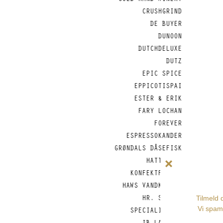
COLD HAND WINERY
CRUSHGRIND
DE BUYER
DUNOON
DUTCHDELUXE
DUTZ
EPIC SPICE
EPPICOTISPAI
ESTER & ERIK
FARY LOCHAN
FOREVER
ESPRESSOKANDER
GRØNDALS DÅSEFISK
HATTESENS
KONFEKTFABRIK
HAWS VANDKANDER
HR. SKOV -
SPECIALITETER