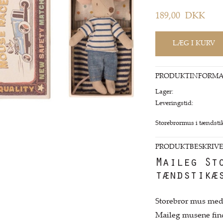
189,00
DKK
PRODUKTINFORMA
Lager:
Leveringstid:
Storebrormus i tændstik
PRODUKTBESKRIVE
Maileg St
tændstikæ
Storebror mus med 
Maileg musene find