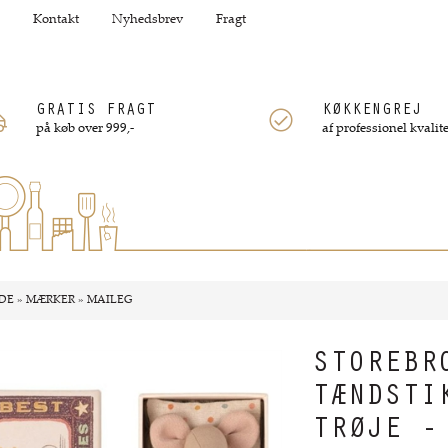
Kontakt
Nyhedsbrev
Fragt
GRATIS FRAGT
KØKKENGREJ
på køb over 999,-
af professionel kvalite
DE
»
MÆRKER
»
MAILEG
STOREBR
TÆNDSTI
TRØJE -