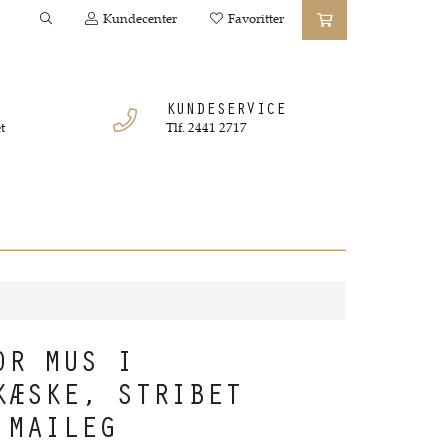
Kundecenter
Favoritter
KUNDESERVICE
t
Tlf. 2441 2717
OR MUS I
KÆSKE, STRIBET
 MAILEG