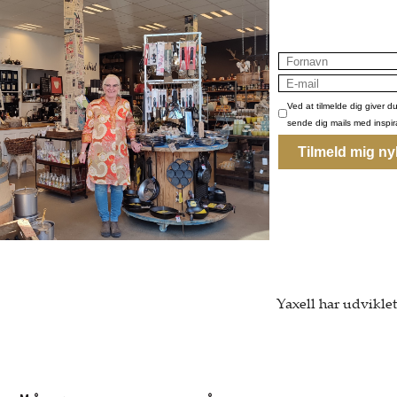
Skæftet er af Micar
og langtidsholdbart
RAN serien har en
En kniv for livet,
korrekt
Vask op i hånden 
som kan ødelægge 
den et ventileret st
eventuelt en knivm
Yaxell har udvikle