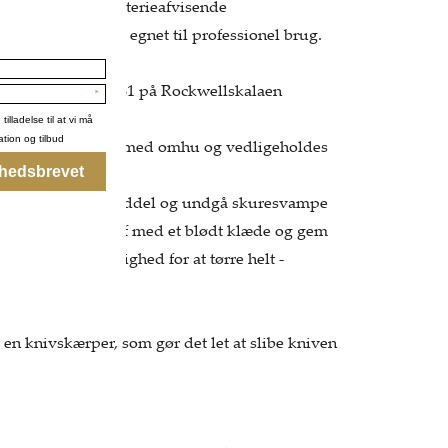
ta der er 100% bakterieafvisende
 materiale, der er egnet til professionel brug.
 hårdhed på hele 61 på Rockwellskalaen
 når den behandles med omhu og vedligeholdes
i mildt opvaskemiddel og undgå skuresvampe
overfladen. Tør af med et blødt klæde og gem
ed, så den får mulighed for at tørre helt -
agnet.
t en
knivskærper
, som gør det let at slibe kniven