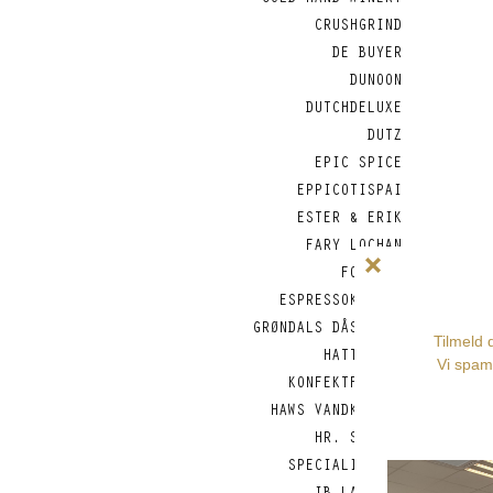
COLD HAND WINERY
CRUSHGRIND
DE BUYER
DUNOON
DUTCHDELUXE
DUTZ
EPIC SPICE
EPPICOTISPAI
ESTER & ERIK
FARY LOCHAN
FOREVER
ESPRESSOKANDER
GRØNDALS DÅSEFISK
HATTESENS
KONFEKTFABRIK
HAWS VANDKANDER
HR. SKOV -
SPECIALITETER