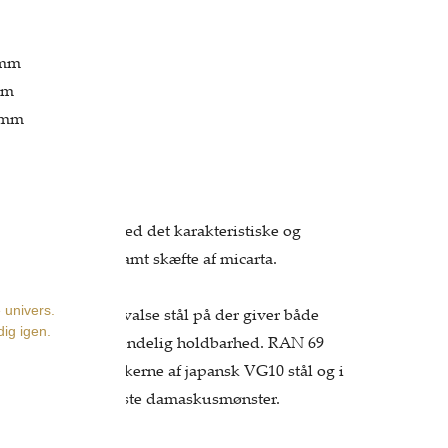
0mm
mm
0mm
m
usive RAN serie med det karakteristiske og
skus-mønster samt skæfte af micarta.
 en unik måde at valse stål på der giver både
phed og nærmest uendelig holdbarhed. RAN 69
knive består af en kerne af japansk VG10 stål og i
tet med det smukkeste damaskusmønster.