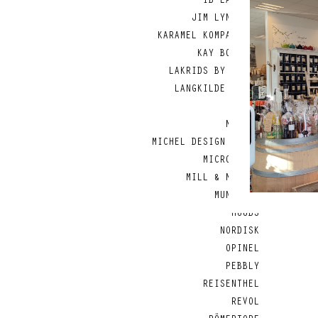
IB LAURSEN
JIM LYNGVILD
KARAMEL KOMPAGNIET
KAY BOJESEN
LAKRIDS BY BÜLOW
LANGKILDE & SØN
LODGE
MAILEG
MICHEL DESIGN WORKS
MICROPLANE
MILL & MORTAR
MUNKHOLM
MUUBS
NORDISK
OPINEL
PEBBLY
REISENTHEL
REVOL