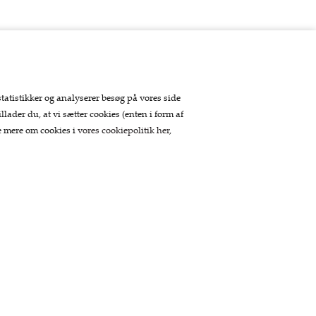
statistikker og analyserer besøg på vores side
llader du, at vi sætter cookies (enten i form af
se mere om cookies i
vores cookiepolitik her
,
Betaling
Tilmeld nyhedsbrev