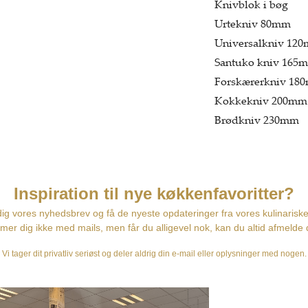
Knivblok i bøg
Urtekniv 80mm
Universalkniv 12
Santuko kniv 165
Forskærerkniv 18
Kokkekniv 200m
Brødkniv 230mm
Alle fra den ekskl
meget smukke Dama
Yaxell har udviklet
øget styrke, skar
serien af japanske 
alt 69 lag, afslut