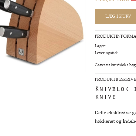
5.995,00
DKK
8.2
PRODUKTINFORMA
Lager:
Leveringstid:
Gavesæt knivblok i bøg
PRODUKTBESKRIVE
Knivblok 
knive
Dette eksklusive 
køkkenet og Indeh