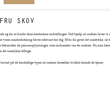
FRU SKOV
ide og for at huske dine foretrukne indstillinger. Ved hjælp af cookies laver vi 
 at vores markedsføring bliver relevant for dig. Hvis du giver dit samtykke, så ti
at vi behandler de personoplysninger, som indsamles via de cookies. Du kan læ
e dit samtykke tilbage.
avnet på de forskellige typer af cookies fortæller, hvilket formål de tjener.
Top kategorier
Kundeservice.
Køkkengrej
Forside
Køkkenknive
Kurv
Tekstiler
Bestil