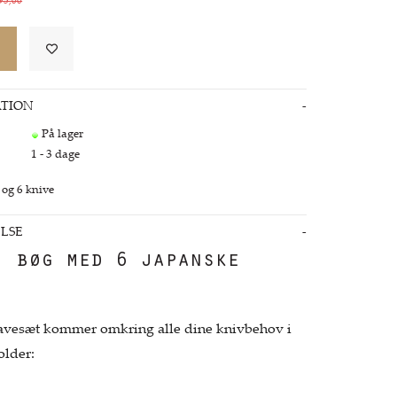
93,00
TION
På lager
1 - 3 dage
 og 6 knive
LSE
i bøg med 6 japanske
gavesæt kommer omkring alle dine knivbehov i
older: