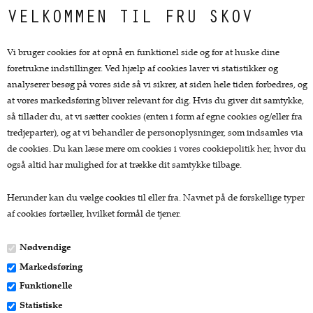
Top kategorier
VELKOMMEN TIL FRU SKOV
Køkkengrej
Vi bruger cookies for at opnå en funktionel side og for at huske dine
Køkkenknive
foretrukne indstillinger. Ved hjælp af cookies laver vi statistikker og
Tekstiler
analyserer besøg på vores side så vi sikrer, at siden hele tiden forbedres, og
Te og kaffe
at vores markedsføring bliver relevant for dig. Hvis du giver dit samtykke,
Lækkerier
så tillader du, at vi sætter cookies (enten i form af egne cookies og/eller fra
Gaver
tredjeparter), og at vi behandler de personoplysninger, som indsamles via
de cookies. Du kan læse mere om cookies i
vores cookiepolitik her
, hvor du
Kundeservice.
også altid har mulighed for at trække dit samtykke tilbage.
Forside
Herunder kan du vælge cookies til eller fra. Navnet på de forskellige typer
Kurv
af cookies fortæller, hvilket formål de tjener.
Bestil
Nyheder
Nødvendige
Tilbud
Markedsføring
Profil
Vilkår
Funktionelle
Fragtpriser
Statistiske