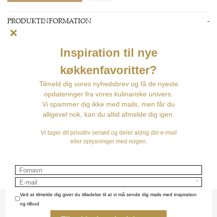
PRODUKTINFORMATION
Lager:
På lager
Leveringstid:
1 - 3 dage
Peberkværn 10 cm
PRODUKTBESKRIVELSE
PEBERKVÆRN I OLIVENTRÆ
Bistro er en fransk café-klassiker siden 1874.
Lavet i oliventræ og med en højde 10 cm.