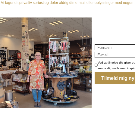
AW Planke Skærebræt, Large
499,00 DKK
400,00 DKK