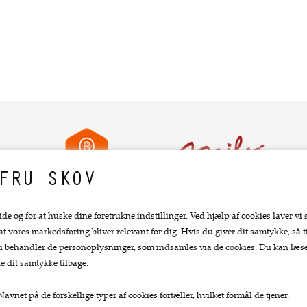
FRU SKOV
ide og for at huske dine foretrukne indstillinger. Ved hjælp af cookies laver vi 
 at vores markedsføring bliver relevant for dig. Hvis du giver dit samtykke, så ti
Top kategorier
Kundeservice.
at vi behandler de personoplysninger, som indsamles via de cookies. Du kan læ
e dit samtykke tilbage.
Køkkengrej
Forside
Køkkenknive
Kurv
avnet på de forskellige typer af cookies fortæller, hvilket formål de tjener.
Tekstiler
Bestil