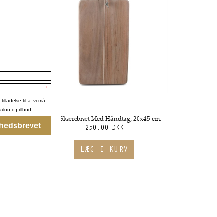
Lyst Rundt skærebræt - Stuff Design. 40x50cm
Lyst Skærebræt Med Håndtag, 20x45 cm.
250,00 DKK