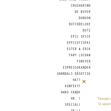
COLD HAND WINERY
CRUSHGRIND
DE BUYER
DUNOON
DUTCHDELUXE
DUTZ
EPIC SPICE
EPPICOTISPAI
ESTER & ERIK
FARY LOCHAN
FOREVER
ESPRESSOKANDER
GRØNDALS DÅSEFISK
HATTESENS
KONFEKTFABRIK
HAWS VANDKANDER
HR. SKOV -
SPECIALITETER