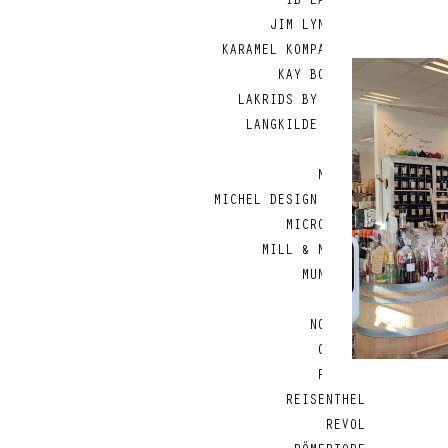
IB LAURSEN
JIM LYNGVILD
KARAMEL KOMPAGNIET
KAY BOJESEN
LAKRIDS BY BÜLOW
LANGKILDE & SØN
LODGE
MAILEG
MICHEL DESIGN WORKS
MICROPLANE
R
MILL & MORTAR
MUNKHOLM
MUUBS
NORDISK
OPINEL
PEBBLY
REISENTHEL
REVOL