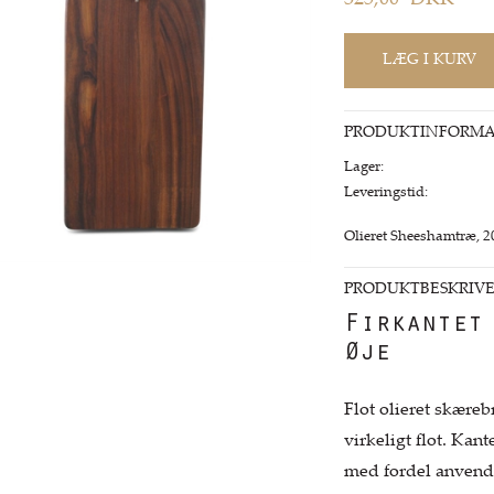
325,00
DKK
PRODUKTINFORMA
Lager:
Leveringstid:
Olieret Sheeshamtræ, 
PRODUKTBESKRIVE
Firkantet
Øje
Flot olieret skæreb
virkeligt flot. Kan
med fordel anvend