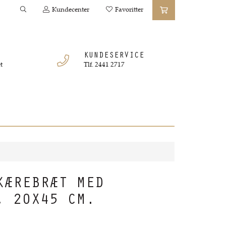
Kundecenter
Favoritter
KUNDESERVICE
t
Tlf. 2441 2717
KÆREBRÆT MED
, 20X45 CM.