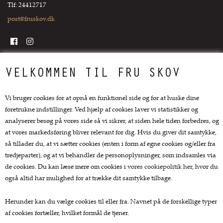
Tlf: 24412717
post@fruskov.dk
Top kategorier
VELKOMMEN TIL FRU SKOV
Køkkengrej
Vi bruger cookies for at opnå en funktionel side og for at huske dine
Køkkenknive
foretrukne indstillinger. Ved hjælp af cookies laver vi statistikker og
Tekstiler
analyserer besøg på vores side så vi sikrer, at siden hele tiden forbedres, og
Te og kaffe
at vores markedsføring bliver relevant for dig. Hvis du giver dit samtykke,
Lækkerier
så tillader du, at vi sætter cookies (enten i form af egne cookies og/eller fra
Gaver
tredjeparter), og at vi behandler de personoplysninger, som indsamles via
de cookies. Du kan læse mere om cookies i
vores cookiepolitik her
, hvor du
Kundeservice.
også altid har mulighed for at trække dit samtykke tilbage.
Forside
Herunder kan du vælge cookies til eller fra. Navnet på de forskellige typer
Kurv
af cookies fortæller, hvilket formål de tjener.
Bestil