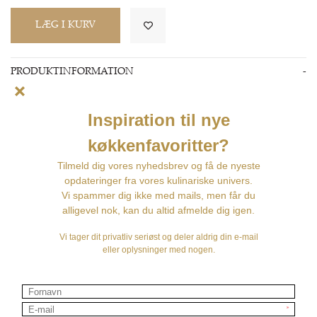
PRODUKTINFORMATION
Lager:
På lager
Leveringstid:
1 - 3 dage
Længde: 24 cm
Rustfrit stål, pakkatræ, 1 stk
PRODUKTBESKRIVELSE
Længde 240mm med håndtag af sort vandfast pakketræ
Rustfrit stål
Pakkatræ