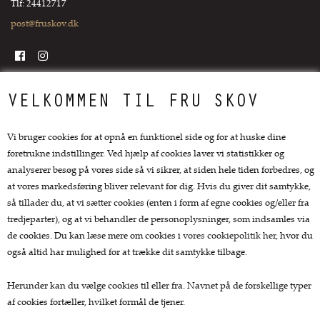
Tlf: 24412717
post@fruskov.dk
Top kategorier
VELKOMMEN TIL FRU SKOV
Køkkengrej
Vi bruger cookies for at opnå en funktionel side og for at huske dine
Køkkenknive
foretrukne indstillinger. Ved hjælp af cookies laver vi statistikker og
Tekstiler
analyserer besøg på vores side så vi sikrer, at siden hele tiden forbedres, og
Te og kaffe
at vores markedsføring bliver relevant for dig. Hvis du giver dit samtykke,
Lækkerier
så tillader du, at vi sætter cookies (enten i form af egne cookies og/eller fra
Gaver
tredjeparter), og at vi behandler de personoplysninger, som indsamles via
de cookies. Du kan læse mere om cookies i
vores cookiepolitik her
, hvor du
Kundeservice.
også altid har mulighed for at trække dit samtykke tilbage.
Forside
Herunder kan du vælge cookies til eller fra. Navnet på de forskellige typer
Kurv
af cookies fortæller, hvilket formål de tjener.
Bestil