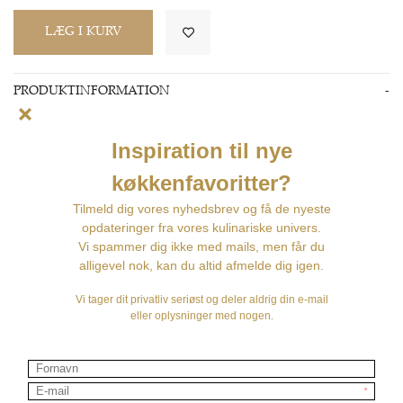
PRODUKTINFORMATION
Lager:
På lager
Leveringstid:
1 - 3 dage
Længde: 13 cm
Rustfrit stål, pakkatræ, 1 stk
PRODUKTBESKRIVELSE
Rustfrit stål
Pakkatræ