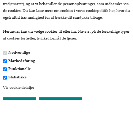
tredjeparter), og at vi behandler de personoplysninger, som indsamles via
de cookies. Du kan læse mere om cookies i
vores cookiepolitik her
, hvor du
Kundeservice.
også altid har mulighed for at trække dit samtykke tilbage.
Forside
Herunder kan du vælge cookies til eller fra. Navnet på de forskellige typer
Kurv
af cookies fortæller, hvilket formål de tjener.
Bestil
Nyheder
Nødvendige
Tilbud
Markedsføring
Profil
Vilkår
Funktionelle
Fragtpriser
Statistiske
Søgning
Vis cookie detaljer
Kontakt
Favorit
Betaling