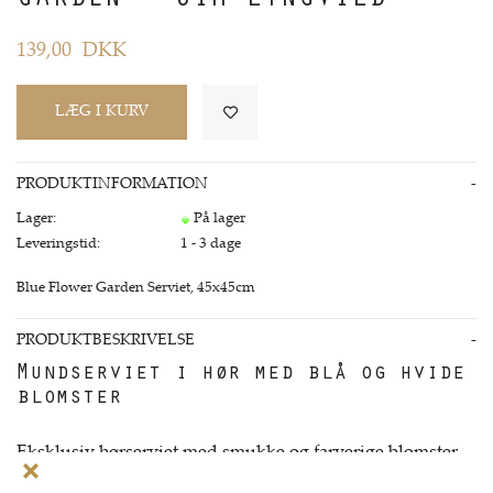
GARDEN - JIM LYNGVILD
139,00
DKK
PRODUKTINFORMATION
Lager:
På lager
Leveringstid:
1 - 3 dage
Blue Flower Garden Serviet, 45x45cm
PRODUKTBESKRIVELSE
Mundserviet i hør med blå og hvide
blomster
Eksklusiv hørserviet med smukke og farverige blomster,
der giver liv til borddækningen.