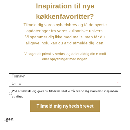
Det smukke mundserviet har bl.a motiver af fortryllende
klokkeblomster, charmerende hvide roser og skønne
sommerfugle
Designet af Jim Lyngvild i samarbejde med Koustrup &
Co som en del af den nye kollektion "Blue Flower Garden"
Dugen er fremstillet af naturlig dyrket hør og printet med
miljøvenlige farver.
Stofservietten kan vaskes på 60 grader og krymper ikke, så
du kan have den smukke serviet i årevis og glæde dig
selv og dine gæster med en elegant borddækning igen og
igen.