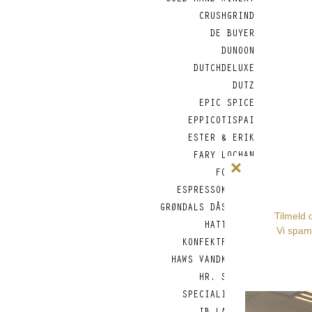
COLD HAND WINERY
CRUSHGRIND
DE BUYER
DUNOON
DUTCHDELUXE
DUTZ
EPIC SPICE
EPPICOTISPAI
ESTER & ERIK
FARY LOCHAN
FOREVER
ESPRESSOKANDER
GRØNDALS DÅSEFISK
HATTESENS
KONFEKTFABRIK
HAWS VANDKANDER
HR. SKOV -
SPECIALITETER