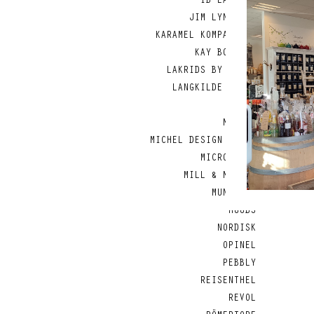
IB LAURSEN
JIM LYNGVILD
KARAMEL KOMPAGNIET
KAY BOJESEN
LAKRIDS BY BÜLOW
LANGKILDE & SØN
LODGE
MAILEG
MICHEL DESIGN WORKS
MICROPLANE
MILL & MORTAR
MUNKHOLM
MUUBS
NORDISK
OPINEL
PEBBLY
REISENTHEL
REVOL