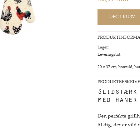
150,00
DKK
PRODUKTINFORMA
Lager:
Leveringstid:
20 x 37 cm, bomuld, han
PRODUKTBESKRIVE
Slidstærk
med haner
Den perfekte grillh
til dig, der er vil