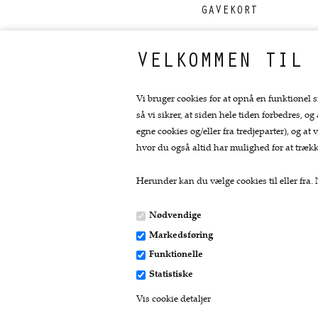
GAVEKORT
VELKOMMEN TIL 
FØLG OS PÅ FACEBOOK
Vi bruger cookies for at opnå en funktionel s
så vi sikrer, at siden hele tiden forbedres, og
egne cookies og/eller fra tredjeparter), og 
hvor du også altid har mulighed for at trækk
Herunder kan du vælge cookies til eller fra. N
Nødvendige
Markedsføring
Kontakt
Funktionelle
Statistiske
Fru Skov
Vis cookie detaljer
Bredgade 11