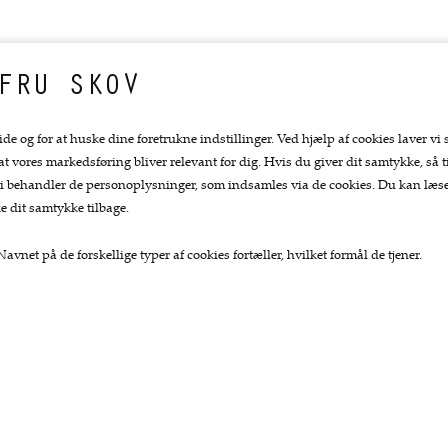
FRU SKOV
ide og for at huske dine foretrukne indstillinger. Ved hjælp af cookies laver vi 
 at vores markedsføring bliver relevant for dig. Hvis du giver dit samtykke, så ti
at vi behandler de personoplysninger, som indsamles via de cookies. Du kan læ
e dit samtykke tilbage.
avnet på de forskellige typer af cookies fortæller, hvilket formål de tjener.
Top kategorier
Kundeservice.
Køkkengrej
Forside
Køkkenknive
Kurv
Tekstiler
Bestil