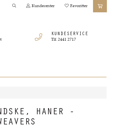
Kundecenter
Favoritter
KUNDESERVICE
t
Tlf. 2441 2717
NDSKE, HANER -
WEAVERS