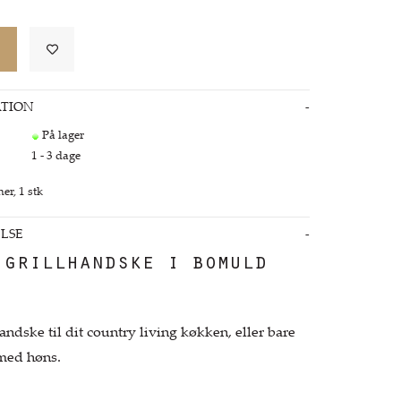
TION
På lager
1 - 3 dage
er, 1 stk
LSE
 grillhandske i bomuld
andske til dit country living køkken, eller bare
d med høns.