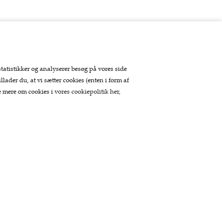
statistikker og analyserer besøg på vores side
llader du, at vi sætter cookies (enten i form af
se mere om cookies i
vores cookiepolitik her
,
Betaling
Tilmeld nyhedsbrev