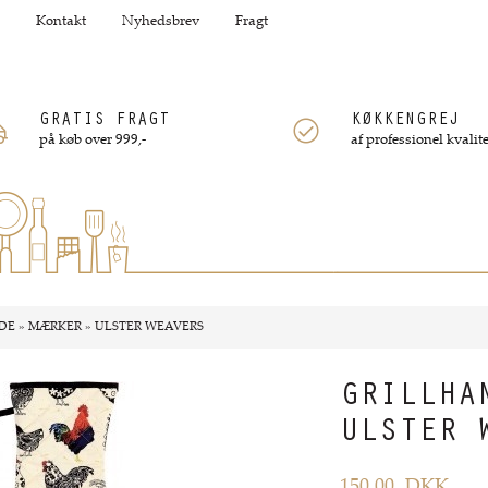
Kontakt
Nyhedsbrev
Fragt
GRATIS FRAGT
KØKKENGREJ
på køb over 999,-
af professionel kvalite
DE
»
MÆRKER
»
ULSTER WEAVERS
GRILLHA
ULSTER 