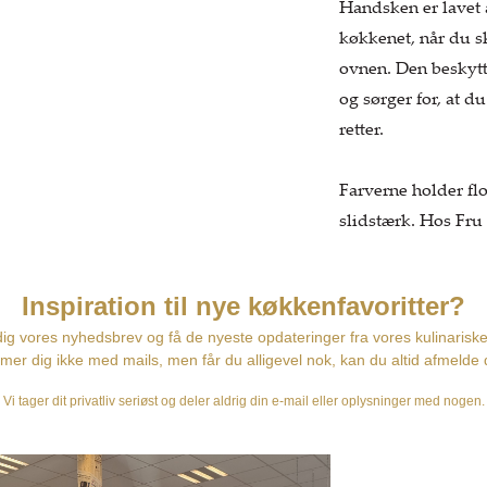
Handsken er lavet 
køkkenet, når du s
ovnen. Den beskytt
og sørger for, at d
retter.
Farverne holder flo
slidstærk. Hos Fru 
Weavers, da man ik
skønne designs.
Vask ved 40 
100% bomul
God isolerin
Slidstærk