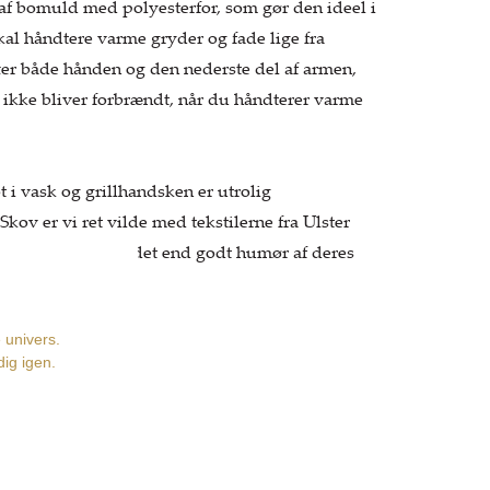
af bomuld med polyesterfor, som gør den ideel i
kal håndtere varme gryder og fade lige fra
er både hånden og den nederste del af armen,
u ikke bliver forbrændt, når du håndterer varme
t i vask og grillhandsken er utrolig
Skov er vi ret vilde med tekstilerne fra Ulster
ke kan blive i andet end godt humør af deres
grader
d
gsevne