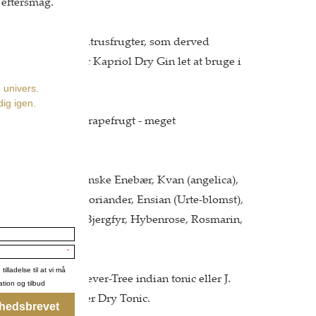
 eftersmag.
fri for sukker og citrusfrugter, som derved
tisk smag det gør Kapriol Dry Gin let at bruge i
Gin med lime og grapefrugt - meget
n mild bitterhed.
tailcals: Italienske Enebær, Kvan (angelica),
me, Kommen, Koriander, Ensian (Urte-blomst),
Mynte, Oregano, Bjergfyr, Hybenrose, Rosmarin,
riol Dry gin er Fever-Tree indian tonic eller J.
eller J. Gasco Bitter Dry Tonic.