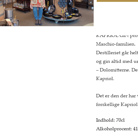
Brug en skive pink-
som garniture.
KAPRIOL GIN produc
Maschio-familien.
Destilleriet går hel
og gin altid med ur
– Dolomitterne. Des
Kapriol.
Det er den der har 
forskellige Kapriol
Indhold: 70cl
Alkoholprocent: 4