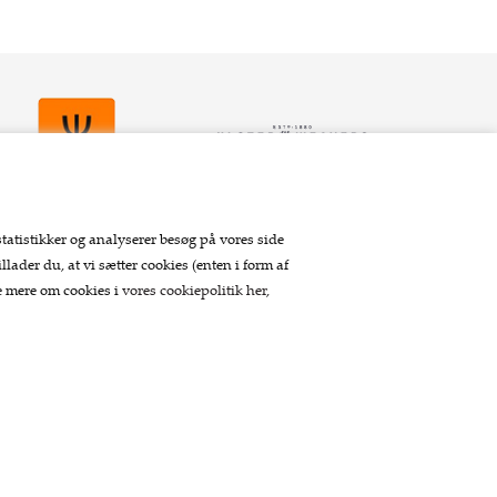
statistikker og analyserer besøg på vores side
llader du, at vi sætter cookies (enten i form af
Betaling
se mere om cookies i
vores cookiepolitik her
,
Tilmeld nyhedsbrev
Tilmeld dig vores nyhedsbrev og modtag
eksklusive tilbud og nyheder i shoppen.