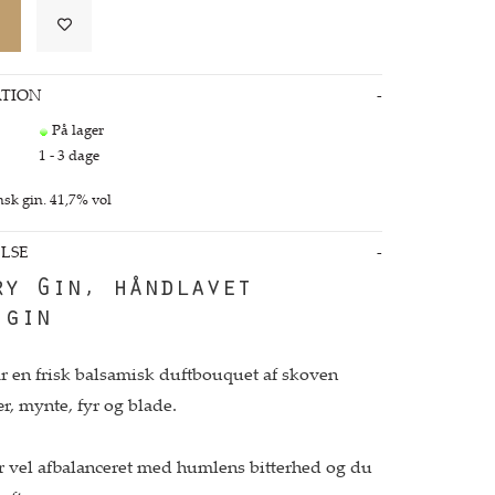
TION
På lager
1 - 3 dage
ensk gin. 41,7% vol
LSE
ry Gin, håndlavet
 gin
r en frisk balsamisk duftbouquet af skoven
r, mynte, fyr og blade.
r vel afbalanceret med humlens bitterhed og du