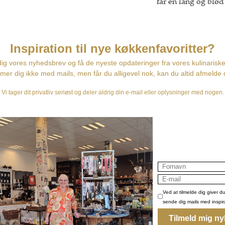
får en lang og blød
Kapriol dry gin er 
skaber en tør aroma
drinks.
Prøv Kapriol Dry 
forfriskende med e
KAPRIOL DRY GIN Bo
Kamille, Kardemom
Lavendel, Humle, 
Laurbærblade
Gode mixere til Kap
Gasco Indian tonic 