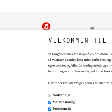
VELKOMMEN TIL 
Vi bruger cookies for at opnå en funktionel s
så vi sikrer, at siden hele tiden forbedres, og
Kontakt
egne cookies og/eller fra tredjeparter), og 
hvor du også altid har mulighed for at trækk
Fru Skov
Bredgade 11
Herunder kan du vælge cookies til eller fra. N
8740 Brædstrup
Nødvendige
Tlf: 24412717
Markedsføring
post@fruskov.dk
Funktionelle