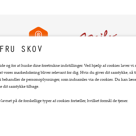
FRU SKOV
ide og for at huske dine foretrukne indstillinger. Ved hjælp af cookies laver vi 
 at vores markedsføring bliver relevant for dig. Hvis du giver dit samtykke, så ti
Top kategorier
Kundeservice.
at vi behandler de personoplysninger, som indsamles via de cookies. Du kan læ
e dit samtykke tilbage.
Køkkengrej
Forside
Køkkenknive
Kurv
avnet på de forskellige typer af cookies fortæller, hvilket formål de tjener.
Tekstiler
Bestil
Te og kaffe
Nyheder
Lækkerier
Tilbud
Gaver
Profil
Vilkår