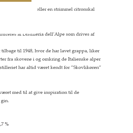
grapefrugt, lime eller en strimmel citronskal
eres af Distilleria dell’Alpe som drives af
t tilbage til 1948, hvor de har lavet grappa, likør
ter fra skovene i og omkring de Italienske alper
tilleriet har altid været kendt for ”Skovlikøren”
været med til at give inspiration til de
 gin.
1,7 %